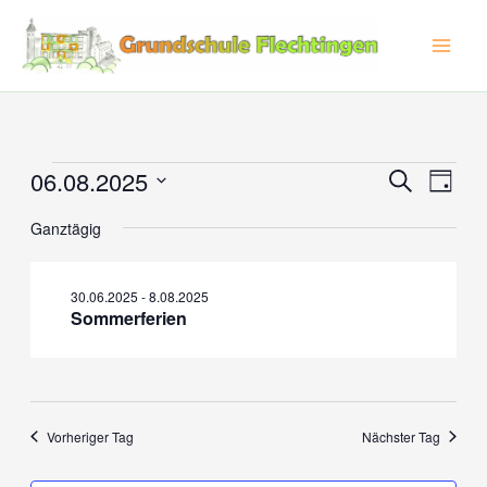
Zum
Inhalt
springen
06.08.2025
Veranstaltungen
Veranstaltu
Veran
Suche
Tag
für
Suche
Ansic
Datum
Ganztägig
wählen.
6.08.2025
und
Navig
Ansichten,
Navigation
30.06.2025
-
8.08.2025
Sommerferien
Vorheriger Tag
Nächster Tag