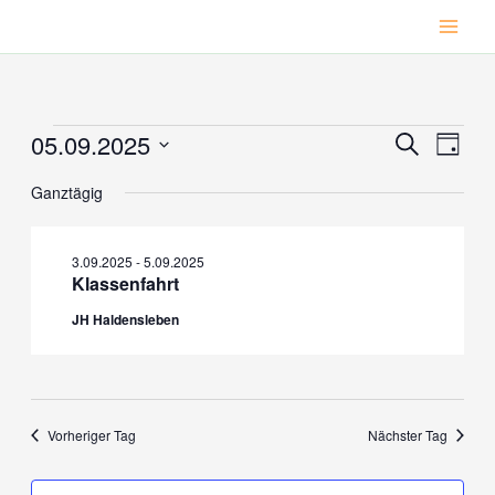
Zum
Inhalt
springen
05.09.2025
Veranstaltungen
Veranstaltu
Veran
Suche
Tag
für
Suche
Ansic
Datum
Ganztägig
wählen.
5.09.2025
und
Navig
Ansichten,
Navigation
3.09.2025
-
5.09.2025
Klassenfahrt
JH Haldensleben
Vorheriger Tag
Nächster Tag