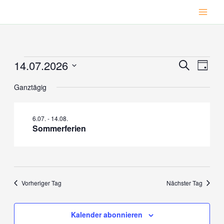
Zum
Inhalt
springen
14.07.2026
Veranstaltungen
Veranstaltu
Veran
Suche
Tag
für
Suche
Ansic
Datum
Ganztägig
wählen.
14.07.2026
und
Navig
Ansichten,
Navigation
6.07.
-
14.08.
Sommerferien
Vorheriger Tag
Nächster Tag
Kalender abonnieren