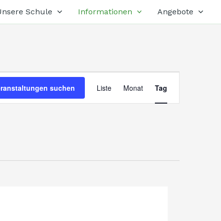
Unsere Schule
Informationen
Angebote
Veranstaltung
eranstaltungen suchen
Liste
Monat
Tag
Ansichten-
Navigation