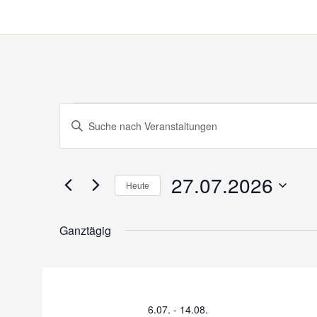
Zum
Inhalt
springen
Veranstaltungen
Veranstaltungen
Bitte
für
Suche
Schlüsselwort
27.07.2026
eingeben.
und
Suche
Ansichten,
nach
27.07.2026
Heute
Navigation
Veranstaltungen
Schlüsselwort.
Datum
wählen.
Ganztägig
6.07.
-
14.08.