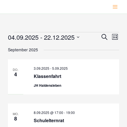
Zum
Inhalt
springen
04.09.2025
 - 
22.12.2025
Veranstaltungen
Veranstaltu
Veran
Suche
Liste
Suche
Ansic
Datum
September 2025
wählen.
und
Navig
Ansichten,
Navigation
3.09.2025
-
5.09.2025
DO.
4
Klassenfahrt
JH Haldensleben
8.09.2025 @ 17:00
-
19:00
MO.
8
Schulelternrat