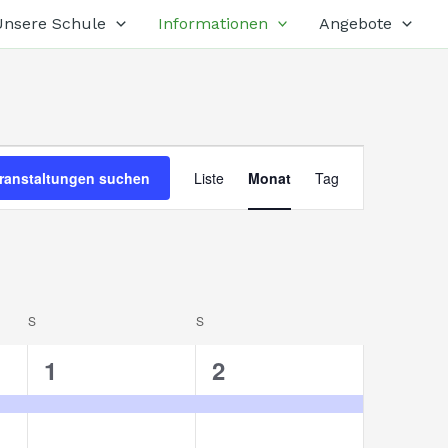
Unsere Schule
Informationen
Angebote
SAMSTAG
SONNTAG
Veranstaltung
ranstaltungen suchen
Liste
Monat
Tag
Ansichten-
Navigation
S
S
1
1
1
2
ung,
Veranstaltung,
Veranstaltung,