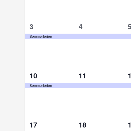
1
1
3
4
Veranstaltung,
Veranstaltung,
V
Sommerferien
1
1
10
11
Veranstaltung,
Veranstaltung,
V
Sommerferien
0
0
17
18