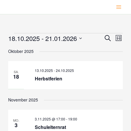
Zum
Inhalt
springen
18.10.2025
 - 
21.01.2026
Veranstaltungen
Veranstaltu
Veran
Suche
Liste
Suche
Ansic
Datum
Oktober 2025
wählen.
und
Navig
Ansichten,
Navigation
13.10.2025
-
24.10.2025
SA.
18
Herbstferien
November 2025
3.11.2025 @ 17:00
-
19:00
MO.
3
Schulelternrat